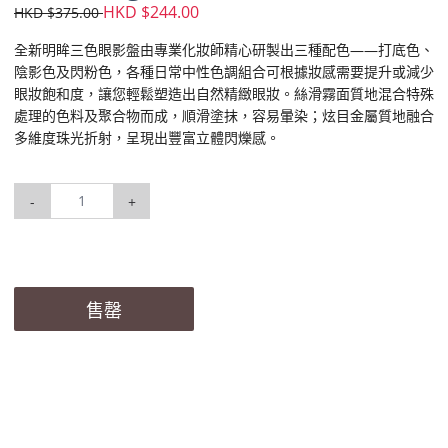
HKD $244.00
HKD $375.00
全新明眸三色眼影盤由專業化妝師精心研製出三種配色——打底色、
陰影色及閃粉色，各種日常中性色調組合可根據妝感需要提升或減少
眼妝飽和度，讓您輕鬆塑造出自然精緻眼妝。絲滑霧面質地混合特殊
處理的色料及聚合物而成，順滑塗抹，容易暈染；炫目金屬質地融合
多維度珠光折射，呈現出豐富立體閃爍感。
-
+
售罄