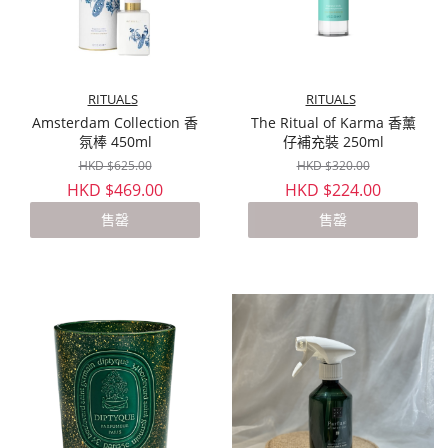
RITUALS
RITUALS
Amsterdam Collection 香
The Ritual of Karma 香薰
氛棒 450ml
仔補充裝 250ml
HKD $625.00
HKD $320.00
HKD $469.00
HKD $224.00
售罄
售罄