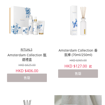
RITUALS
Amsterdam Collection 香
氛棒 (70ml/250ml)
Amsterdam Collection 甄
選禮盒
HKD $365.00
HKD $625.00
HKD $127.00
起
HKD $406.00
售罄
售罄