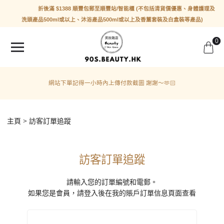
折後滿 $1388 順豐包郵至順豐站/智能櫃 (不包括清貨價優惠、身體護理及
洗頭產品500ml或以上、沐浴產品500ml或以上及香薰套裝及白盒裝等產品)
0
網站下單記得一小時內上傳付款截圖 謝謝～🫶🏻
主頁
訪客訂單追蹤
訪客訂單追蹤
請輸入您的訂單編號和電郵。
如果您是會員，請登入後在我的賬戶訂單信息頁面查看