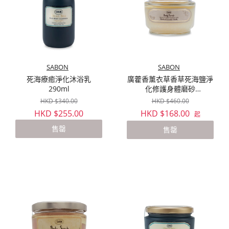
SABON
SABON
死海療癒淨化沐浴乳
廣藿香薰衣草香草死海鹽淨
290ml
化修護身體磨砂
320g/600g
HKD $340.00
HKD $460.00
HKD $255.00
HKD $168.00
起
售罄
售罄