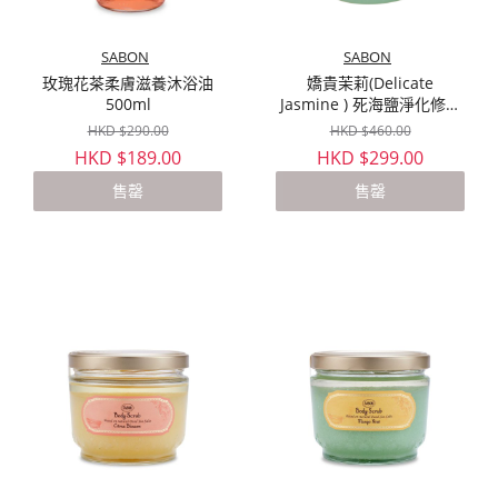
SABON
SABON
玫瑰花茶柔膚滋養沐浴油
嬌貴茉莉(Delicate
500ml
Jasmine ) 死海鹽淨化修護
身體磨砂 600g
HKD $290.00
HKD $460.00
HKD $189.00
HKD $299.00
售罄
售罄