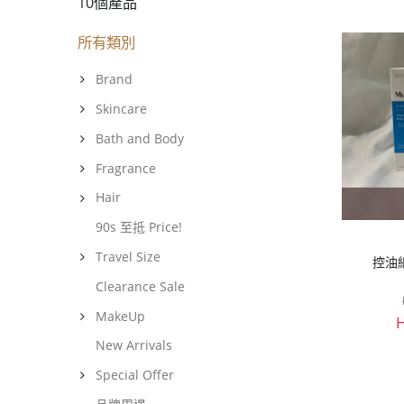
10個產品
所有類別
Brand
Skincare
Bath and Body
Fragrance
Hair
90s 至抵 Price!
Travel Size
控油
Clearance Sale
MakeUp
New Arrivals
Special Offer