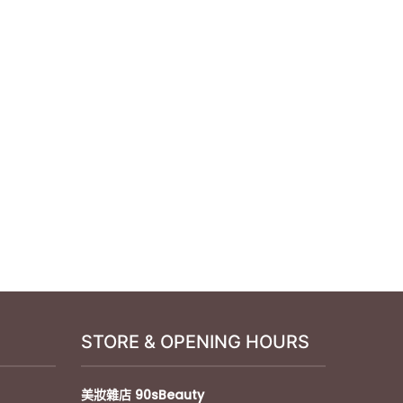
STORE & OPENING HOURS
美妝雜店
90sBeauty