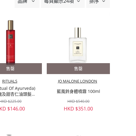
品牌
每頁顯示24項
排序
售罄
售罄
RITUALS
JO MALONE LONDON
itual Of Ayurveda)
藍風鈴身體噴霧 100ml
瑰及甜杏仁油頭髮及
保濕噴霧 50ml
HKD $225.00
HKD $540.00
KD $146.00
HKD $351.00