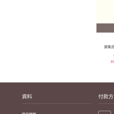
滾珠式
H
資料
付款方