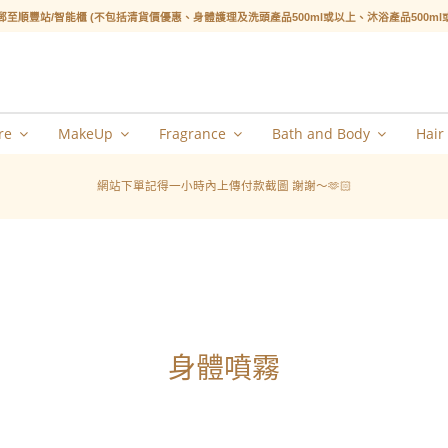
郵至順豐站/智能櫃 (不包括清貨價優惠、身體護理及洗頭產品500ml或以上、沐浴產品500m
re
MakeUp
Fragrance
Bath and Body
Hair
網站下單記得一小時內上傳付款截圖 謝謝～🫶🏻
身體噴霧