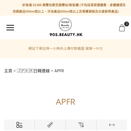
折後滿 $1388 順豐包郵至順豐站/智能櫃 (不包括清貨價優惠、身體護理及
洗頭產品500ml或以上、沐浴產品500ml或以上及香薰套裝及白盒裝等產品)
0
網站下單記得一小時內上傳付款截圖 謝謝～🫶🏻
主頁
🇯🇵🇰🇷日韓連線
APFR
APFR