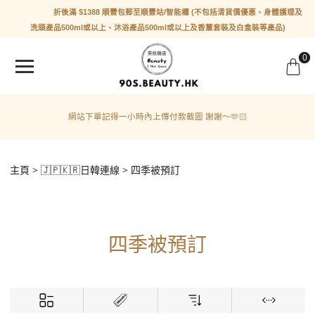
折後滿 $1388 順豐包郵至順豐站/智能櫃 (不包括清貨價優惠、身體護理及
洗頭產品500ml或以上、沐浴產品500ml或以上及香薰套裝及白盒裝等產品)
0
網站下單記得一小時內上傳付款截圖 謝謝～🫶🏻
主頁
🇯🇵🇰🇷日韓連線
四季被預訂
四季被預訂