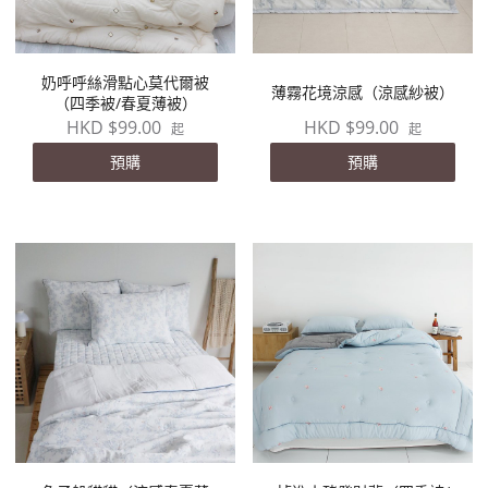
奶呼呼絲滑點心莫代爾被
薄霧花境涼感（涼感紗被）
（四季被/春夏薄被）
HKD $99.00
HKD $99.00
起
起
預購
預購