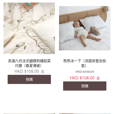
浪滿六月法式蝴蝶刺繡結莫
熊熊冰一下（涼感床墊及枕
代爾（春夏薄被）
套）
HKD $108.00
HKD $548.00
起
HKD $108.00
起
預購
預購