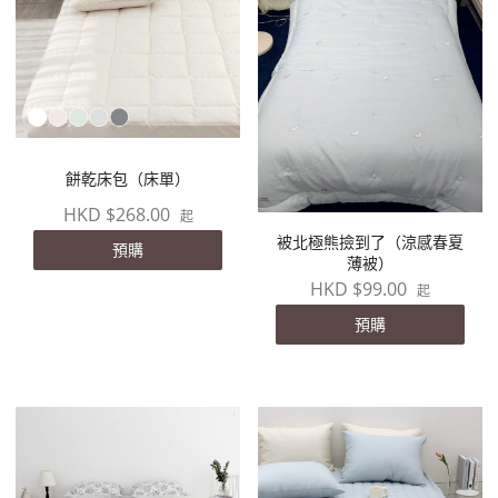
餅乾床包（床單）
HKD $268.00
起
被北極熊撿到了（涼感春夏
預購
薄被）
HKD $99.00
起
預購