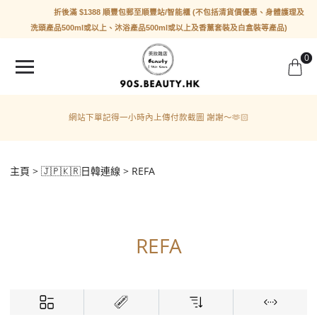
折後滿 $1388 順豐包郵至順豐站/智能櫃 (不包括清貨價優惠、身體護理及
洗頭產品500ml或以上、沐浴產品500ml或以上及香薰套裝及白盒裝等產品)
0
網站下單記得一小時內上傳付款截圖 謝謝～🫶🏻
主頁
🇯🇵🇰🇷日韓連線
REFA
REFA