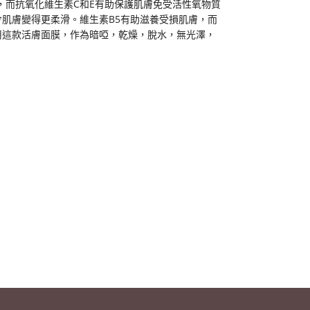
，而抗氧化維生素C和E有助保護肌膚免受活性氧物質
令肌膚變得更柔滑。維生素B5有助滋養受損肌膚，而
用這款活膚面膜，作為暗啞，乾燥，脫水，無光澤，