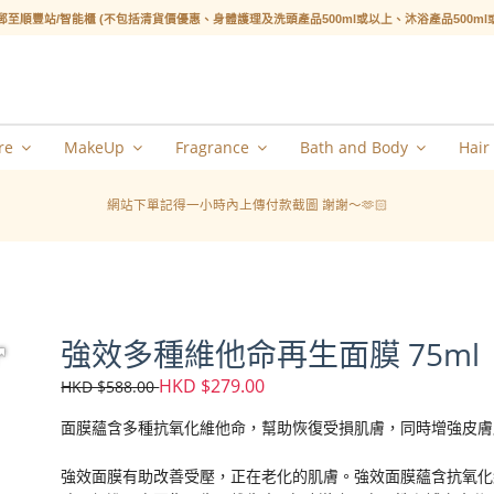
郵至順豐站/智能櫃 (不包括清貨價優惠、身體護理及洗頭產品500ml或以上、沐浴產品500m
re
MakeUp
Fragrance
Bath and Body
Hair
網站下單記得一小時內上傳付款截圖 謝謝～🫶🏻
強效多種維他命再生面膜 75ml
HKD $279.00
HKD $588.00
面膜蘊含多種抗氧化維他命，幫助恢復受損肌膚，同時增強皮膚
強效面膜有助改善受壓，正在老化的肌膚。強效面膜蘊含抗氧化維他