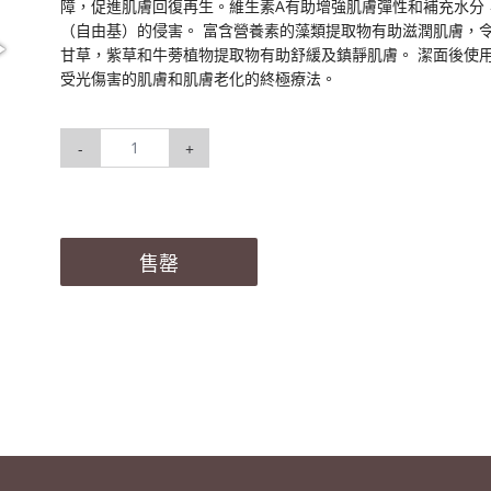
障，促進肌膚回復再生。維生素A有助增強肌膚彈性和補充水分
（自由基）的侵害。 富含營養素的藻類提取物有助滋潤肌膚，
甘草，紫草和牛蒡植物提取物有助舒緩及鎮靜肌膚。 潔面後使
受光傷害的肌膚和肌膚老化的終極療法。
-
+
售罄