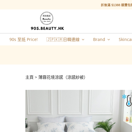
折後滿 $1388 順豐包
90s 至抵 Price!
🇯🇵🇰🇷日韓連線
Brand
Skinca
主頁
薄霧花境涼感（涼感紗被）