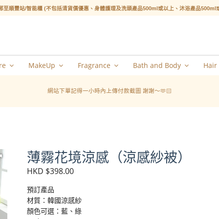
郵至順豐站/智能櫃 (不包括清貨價優惠、身體護理及洗頭產品500ml或以上、沐浴產品500m
re
MakeUp
Fragrance
Bath and Body
Hair
網站下單記得一小時內上傳付款截圖 謝謝～🫶🏻
薄霧花境涼感（涼感紗被）
HKD $398.00
預訂產品
材質：韓國涼感紗
顏色可選：藍、綠