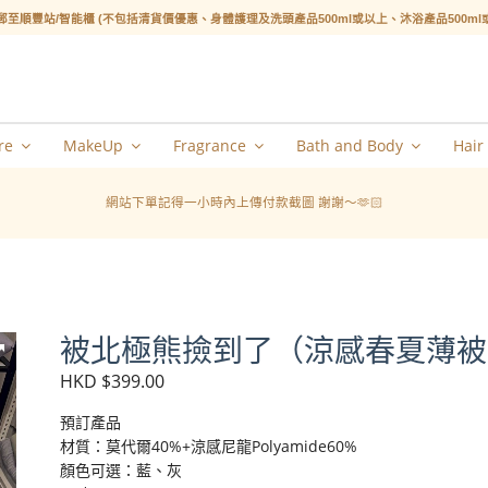
郵至順豐站/智能櫃 (不包括清貨價優惠、身體護理及洗頭產品500ml或以上、沐浴產品500m
re
MakeUp
Fragrance
Bath and Body
Hair
網站下單記得一小時內上傳付款截圖 謝謝～🫶🏻
被北極熊撿到了（涼感春夏薄被
HKD $399.00
預訂產品
材質：莫代爾40%+涼感尼龍Polyamide60%
顏色可選：藍、灰