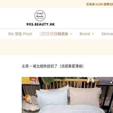
折後滿 $1388 順豐包
90s 至抵 Price!
🇯🇵🇰🇷日韓連線
Brand
Skinca
主頁
被北極熊撿到了（涼感春夏薄被）