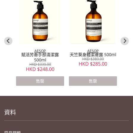
 潔手及
l
0
AESOP
AESOP
賦活芳香手部清潔露
天竺葵身體潔膚露 500ml
甜
HKD $380.00
500ml
HKD $285.00
HKD $330.00
HKD $248.00
售罄
售罄
資料
常見問題