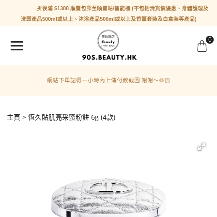
折後滿 $1388 順豐包郵至順豐站/智能櫃 (不包括清貨價優惠、身體護理及
洗頭產品500ml或以上、沐浴產品500ml或以上及香薰套裝及白盒裝等產品)
0
網站下單記得一小時內上傳付款截圖 謝謝～🫶🏻
主頁
恆久貼肌亮采蜜粉餅 6g (4款)