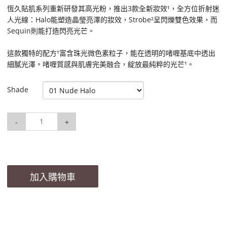
恆久貼肌系列重新研發其高光粉，推出3款全新妝效¹，全方位折射迷
人光線：Halo能塑造晶瑩亮澤的妝效，Strobe²呈閃爍雙色效果，而
Sequin則能打造閃亮光芒。
這款獨特的配方¹富含珠光微色素粒子，能在透明的啫喱基底中透出
細膩光澤。啫喱質感與肌膚完美融合，綻放最純粹的光芒¹。
Shade
-
+
加入購物車