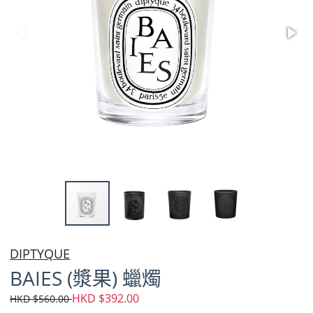
DIPTYQUE
BAIES (漿果) 蠟燭
HKD $392.00
HKD $560.00