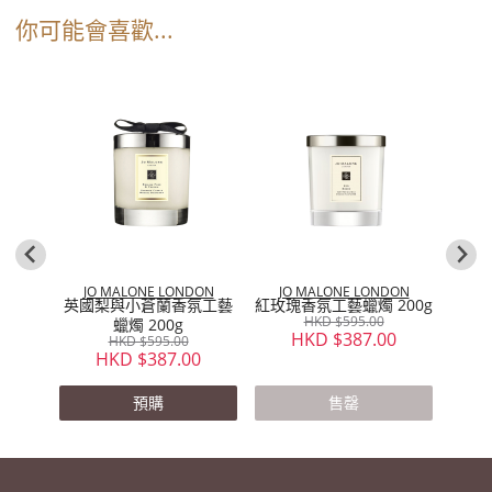
你可能會喜歡...
JO
) 蠟燭
青檸
0
JO MALONE LONDON
JO MALONE LONDON
英國梨與小蒼蘭香氛工藝
紅玫瑰香氛工藝蠟燭 200g
HKD $595.00
蠟燭 200g
HKD $387.00
HKD $595.00
HKD $387.00
預購
售罄