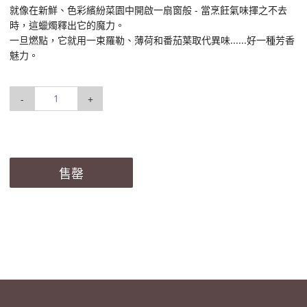
就像在新鮮、色彩繽紛菜園中開啟一扇窗般 - 當烹飪氣味揮之不去
時，這蠟燭釋出它的魔力。
一旦燃點，它就用一束羅勒、薄荷和番茄葉取代異味......好一種芳香
魅力。
-
+
售罄