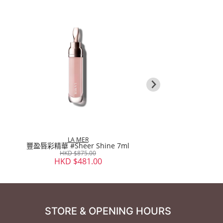
LA MER
LA MER
豐盈唇彩精華 #Sheer Shine 7ml
潔面泡沫 12
HKD $875.00
HKD $885.
HKD $481.00
HKD $443
STORE & OPENING HOURS