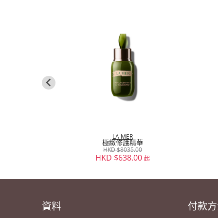
R
LA MER
/60ml/100ml
極緻修護精華
0.00
HKD $8035.00
.00
HKD $638.00
起
起
資料
付款方