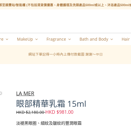
郵至順豐站/智能櫃 (不包括清貨價優惠、身體護理及洗頭產品500ml或以上、沐浴產品500m
re
MakeUp
Fragrance
Bath and Body
Hair
網站下單記得一小時內上傳付款截圖 謝謝～🫶🏻
LA MER
眼部精華乳霜 15ml
HKD $981.00
HKD $2,180.00
淡褪黑眼圈、細紋及皺紋的豐潤眼霜