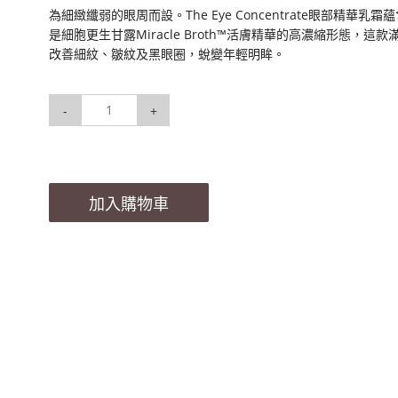
為細緻纖弱的眼周而設。The Eye Concentrate眼部精華乳霜蘊含高濃
是細胞更生甘露Miracle Broth™活膚精華的高濃縮形態
改善細紋、皺紋及黑眼圈，蛻變年輕明眸。
-
+
加入購物車