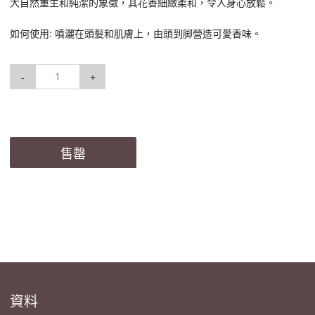
大自然重生和純潔的象徵，其花香細緻柔和，令人身心放鬆。
如何使用: 噴灑在頭髮和肌膚上，由頭到脚營造可愛香味。
-
+
售罄
資料